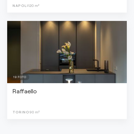
NAPOLI
120
m²
19
FOTO
Raffaello
TORINO
90
m²