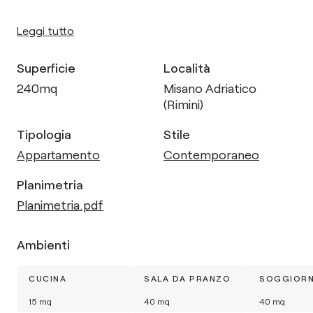
Leggi tutto
Superficie
Località
240
mq
Misano Adriatico
(Rimini)
Tipologia
Stile
Appartamento
Contemporaneo
Planimetria
Planimetria.pdf
Ambienti
CUCINA
SALA DA PRANZO
SOGGIOR
15
mq
40
mq
40
mq