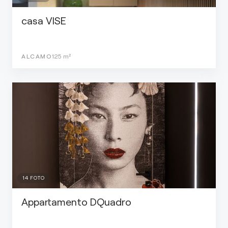
casa VISE
ALCAMO
125
m²
14
FOTO
Appartamento DQuadro