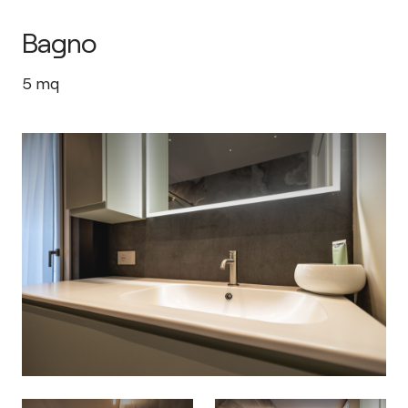
Bagno
5
mq