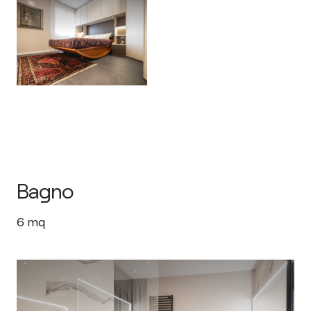
Bagno
6
mq