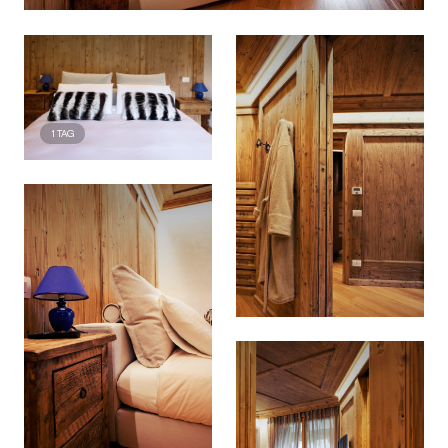
1
TAG