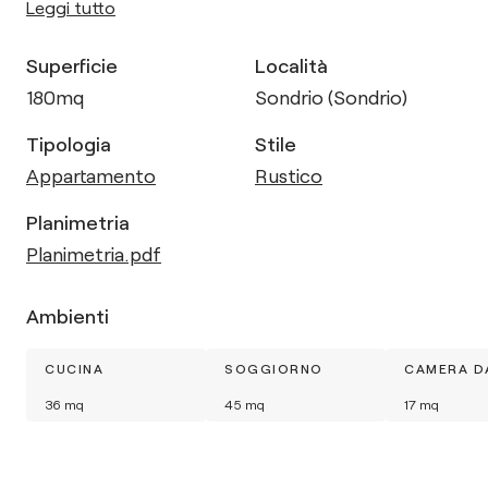
Leggi tutto
Superficie
Località
180
mq
Sondrio (Sondrio)
Tipologia
Stile
Appartamento
Rustico
Planimetria
Planimetria.pdf
Ambienti
CUCINA
SOGGIORNO
CAMERA D
36
mq
45
mq
17
mq