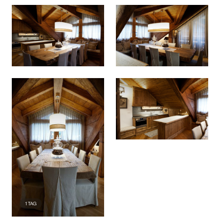
1
TAG