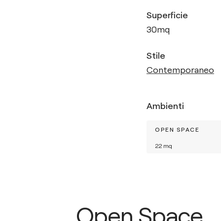
Superficie
30
mq
Stile
Contemporaneo
Ambienti
OPEN SPACE
22
mq
Open Space