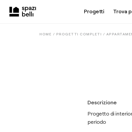
Progetti
Trova p
HOME /
PROGETTI COMPLETI
/
APPARTAMEN
Descrizione
Progetto di interio
periodo