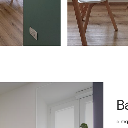
B
5
mq