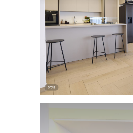
5
TAG