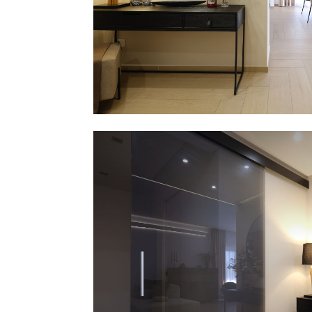
continua accompagna il soffitto e le
pareti, enfatizzando le geometrie e
costruendo una percezione morbid
dello spazio. L’illuminazione indiretta
valorizza i materiali e contribuisce a
creare un ambiente intimo, mai
eccessivo.
Gli arredi si inseriscono con naturale
senza interrompere la continuità visiv
divano, basso e lineare, definisce l’ar
living mantenendo una relazione dire
con il resto dello spazio, mentre i vo
contenitivi dialogano tra pieni e vuoti
alleggerendo la composizione.