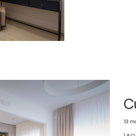
are
sono
o
uendo
C
13
m
La c