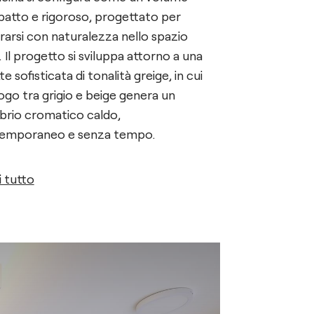
atto e rigoroso, progettato per
rarsi con naturalezza nello spazio
g. Il progetto si sviluppa attorno a una
te sofisticata di tonalità greige, in cui
alogo tra grigio e beige genera un
ibrio cromatico caldo,
emporaneo e senza tempo.
mento centrale è la penisola,
 tutto
ata non solo come superficie
tiva ma come luogo di relazione,
ce di mettere in connessione cucina
a pranzo. Le linee sono nette,
ziali, e rafforzano la percezione di
occo monolitico leggero, in cui il
e contribuisce a uniformare e