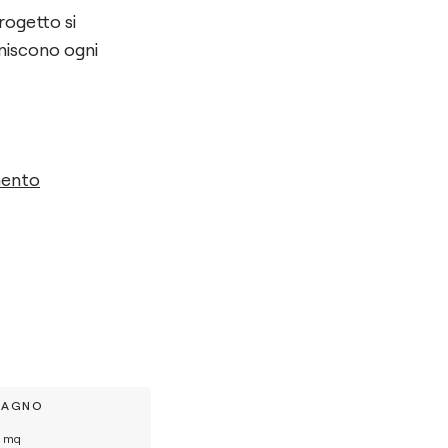
progetto si
iniscono ogni
mento
BAGNO
mq