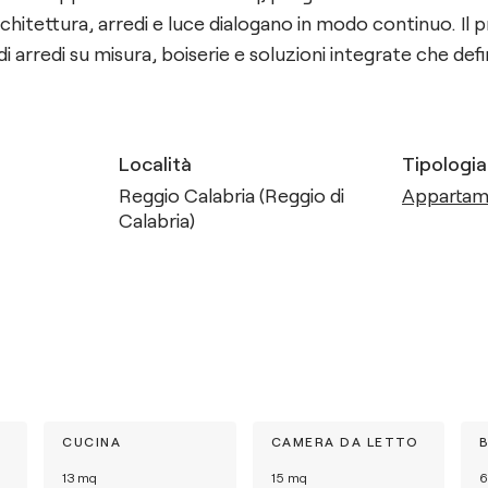
architettura, arredi e luce dialogano in modo continuo. Il 
 di arredi su misura, boiserie e soluzioni integrate che def
Località
Tipologia
Reggio Calabria (Reggio di
Apparta
Calabria)
CUCINA
CAMERA DA LETTO
13
mq
15
mq
6