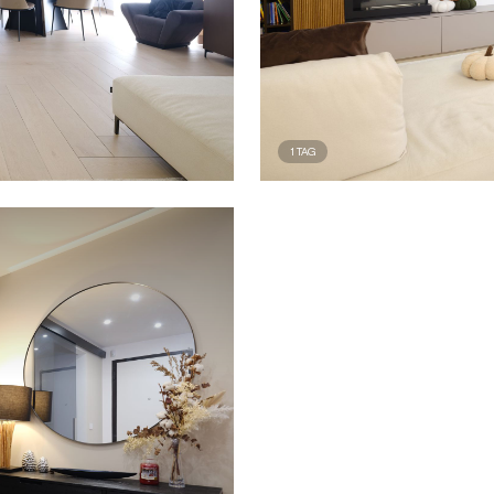
a
1
TAG
zza,
a: il
ea
tta
lumi
,