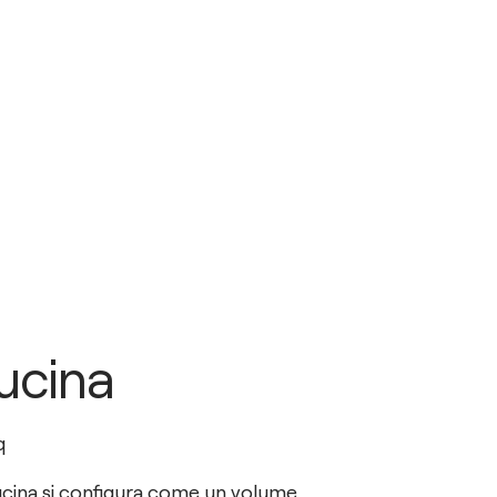
ucina
q
ucina si configura come un volume