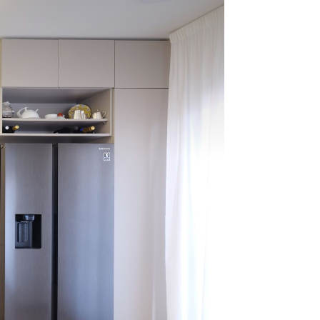
ificare la lettura dello spazio.
omposizione delle colonne a tutta
za definisce un fondale continuo e
ato, dove gli elementi funzionali
ono completamente integrati. Le
hie operative interrompono con
rezione la compattezza del volume,
oducendo profondità e creando un
o più raccolto per le attività
diane.
uce diventa elemento progettuale
ale. Una cornice luminosa incassata
ontrosoffitto disegna lo spazio
alto, enfatizzando le geometrie e