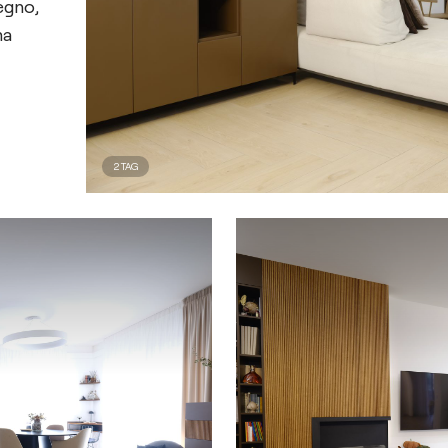
legno,
ma
2
TAG
nta
no del
la
o
nosa