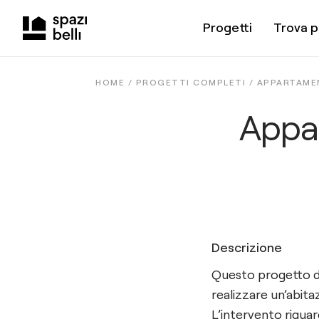
Progetti
Trova p
HOME /
PROGETTI COMPLETI
/
APPARTAME
Appar
Descrizione
Questo progetto di 
realizzare un’abi
L’intervento rigua