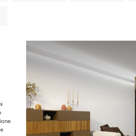
ni
n
zione.
 e