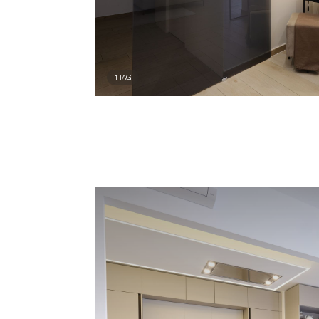
Il progetto restituisce un’idea di abit
contemporaneo in cui gli spazi non 
separati, ma cuciti insieme attravers
scelte materiche e luminose, costr
1
TAG
un ambiente coerente, equilibrato e
profondamente misurato.