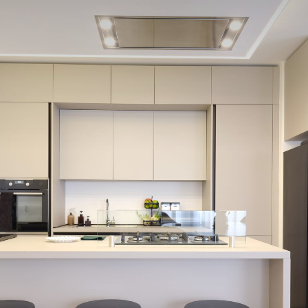
sempl
La c
altez
ordin
veng
nicc
disc
intr
ambit
quoti
La l
centr
nel c
dall’