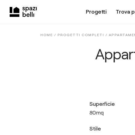
Progetti
Trova p
HOME /
PROGETTI COMPLETI
/
APPARTAMEN
Appart
Superficie
80
mq
Stile