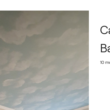
C
B
10
m