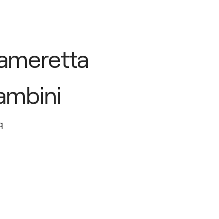
ameretta
ambini
q