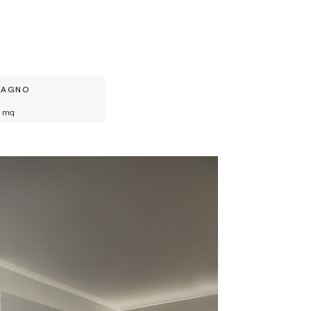
BAGNO
mq