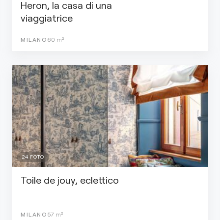
Heron, la casa di una
viaggiatrice
MILANO
60
m²
24
FOTO
Toile de jouy, eclettico
MILANO
57
m²