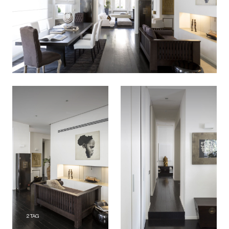
2
TAG