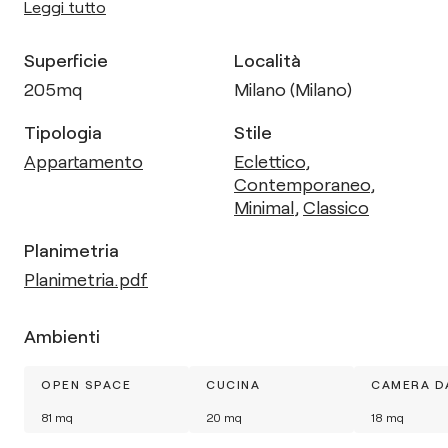
Leggi tutto
Superficie
Località
205
mq
Milano (Milano)
Tipologia
Stile
Appartamento
Eclettico
,
Contemporaneo
,
Minimal
,
Classico
Planimetria
Planimetria.pdf
Ambienti
OPEN SPACE
CUCINA
CAMERA D
81
mq
20
mq
18
mq