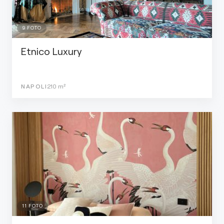
9
FOTO
Etnico Luxury
NAPOLI
210
m²
11
FOTO