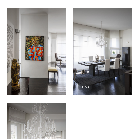
1
TAG