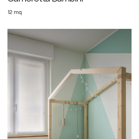
12
mq