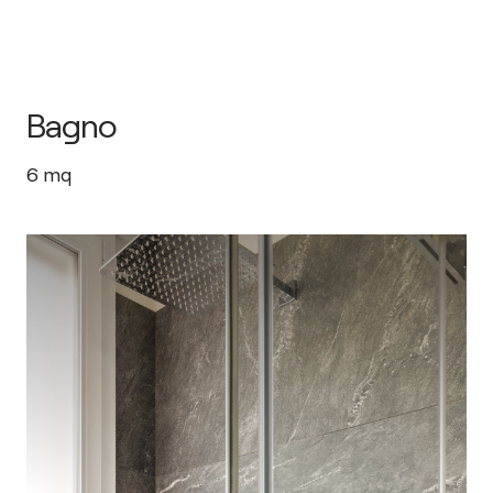
Bagno
6
mq