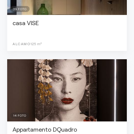
39
FOTO
casa VISE
ALCAMO
125
m²
14
FOTO
Appartamento DQuadro