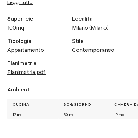
Leggi tutto
Superficie
Località
100
mq
Milano (Milano)
Tipologia
Stile
Appartamento
Contemporaneo
Planimetria
Planimetria.pdf
Ambienti
CUCINA
SOGGIORNO
CAMERA D
12
mq
30
mq
12
mq