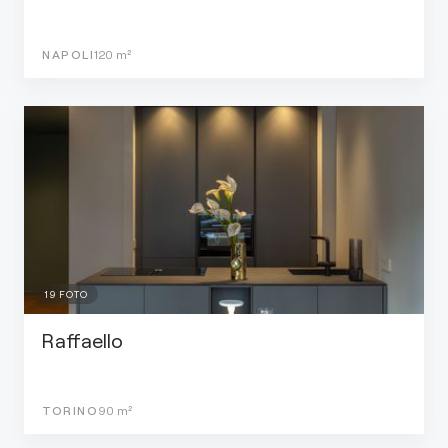
NAPOLI
120
m²
19
FOTO
Raffaello
TORINO
90
m²