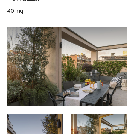
40
mq