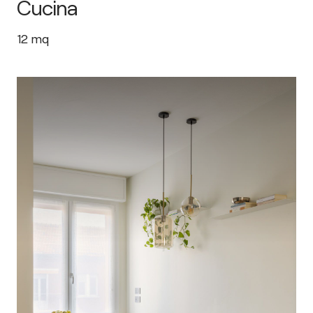
Cucina
12
mq