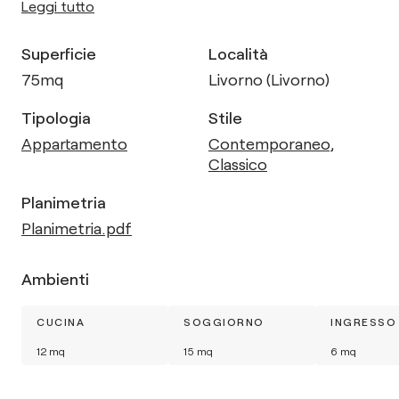
Leggi tutto
Superficie
Località
75
mq
Livorno (Livorno)
Tipologia
Stile
Appartamento
Contemporaneo
,
Classico
Planimetria
Planimetria.pdf
Ambienti
CUCINA
SOGGIORNO
INGRESSO
12
mq
15
mq
6
mq