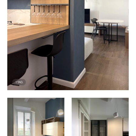
1
TAG