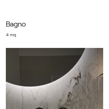
Bagno
4
mq