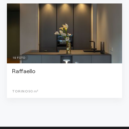
19
FOTO
Raffaello
TORINO
90
m²