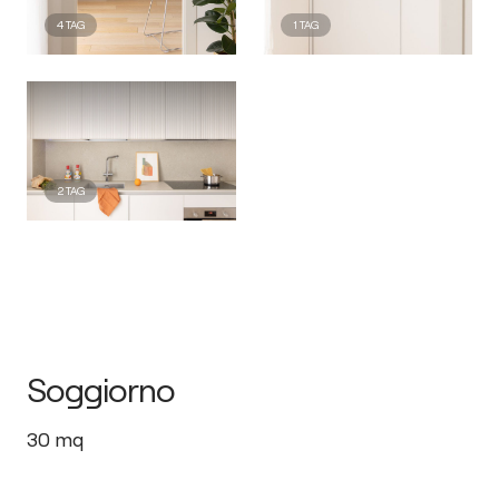
4
TAG
1
TAG
2
TAG
Soggiorno
30
mq