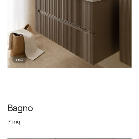
1
TAG
Bagno
7
mq