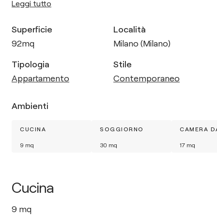
Leggi tutto
Superficie
Località
92
mq
Milano (Milano)
Tipologia
Stile
Appartamento
Contemporaneo
Ambienti
CUCINA
SOGGIORNO
CAMERA D
9
mq
30
mq
17
mq
Cucina
9
mq