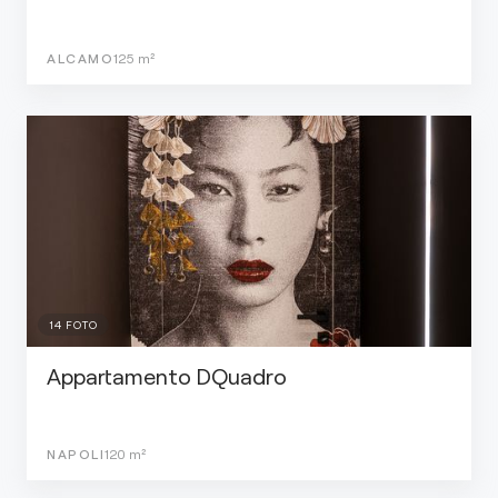
ALCAMO
125
m²
14
FOTO
Appartamento DQuadro
NAPOLI
120
m²