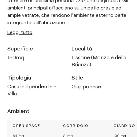
ottenere un'altissima personalizzazione degli spazi. Gli
ambienti principali affacciano su un patio grazie ad
ampie vetrate, che rendono l'ambiente esterno parte
integrante dell'abitazione.
Leggi tutto
Superficie
Località
150
mq
Lissone (Monza e della
Brianza)
Tipologia
Stile
Casa indipendente -
Giapponese
Villa
Ambienti
OPEN SPACE
CORRIDOIO
GIARDINO
64
mq
21
mq
100
mq