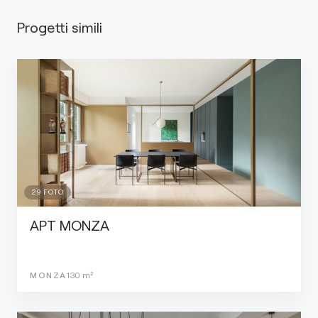
Progetti simili
29
FOTO
APT MONZA
MONZA
130
m²