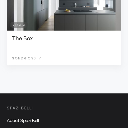
21
FOTO
The Box
SONDRIO
90
m²
SPAZI BELLI
About Spazi Belli