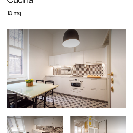
10
mq