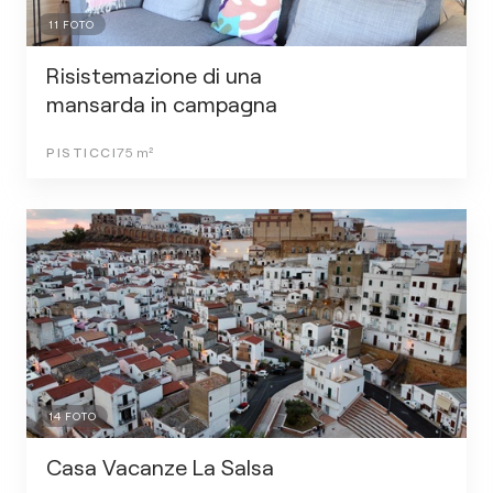
11
FOTO
Risistemazione di una
mansarda in campagna
PISTICCI
75
m²
14
FOTO
Casa Vacanze La Salsa