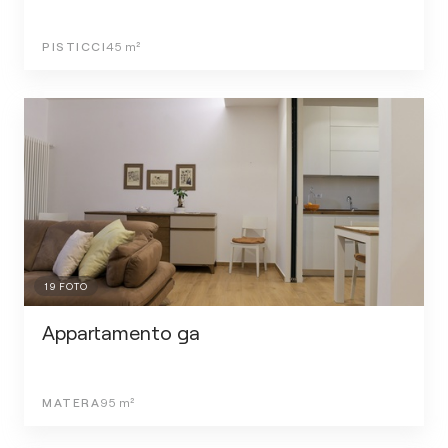
PISTICCI
45
m²
19
FOTO
Appartamento ga
MATERA
95
m²