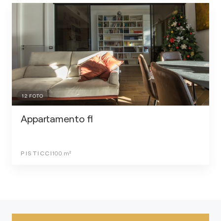
12
FOTO
Appartamento fl
PISTICCI
100
m²