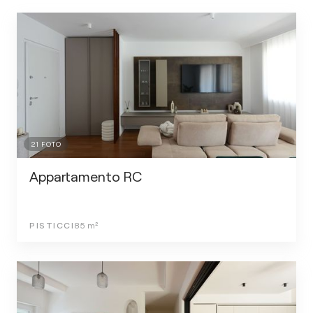
21
FOTO
Appartamento RC
PISTICCI
85
m²