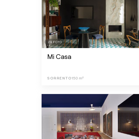
29
FOTO
Mi Casa
SORRENTO
150
m²