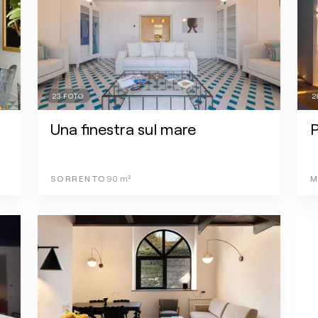
23
FOTO
2
Una finestra sul mare
P
SORRENTO
90
m²
M