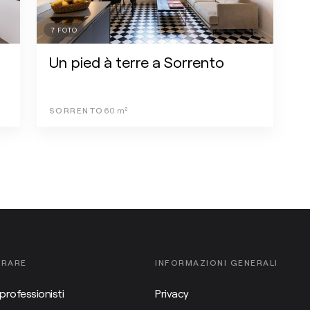
7
FOTO
Un pied à terre a Sorrento
SORRENTO
60
m²
ORARE
INFORMAZIONI GENERALI
professionisti
Privacy