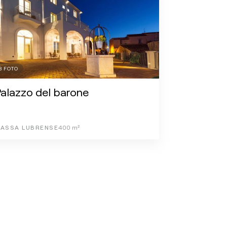
8
FOTO
alazzo del barone
ASSA LUBRENSE
400
m²