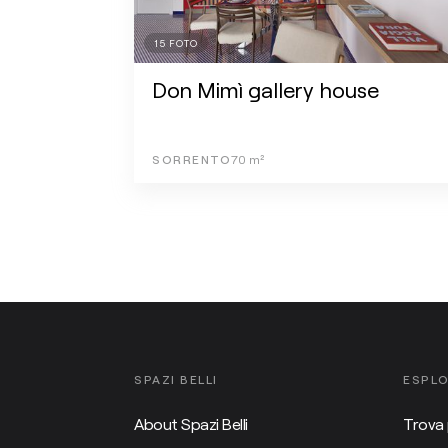
15
FOTO
Don Mimì gallery house
SORRENTO
70
m²
SPAZI BELLI
ESPL
About Spazi Belli
Trova 