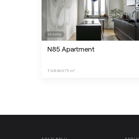
15
FOTO
N85 Apartment
TORINO
75
m²
SPAZI BELLI
ESPL