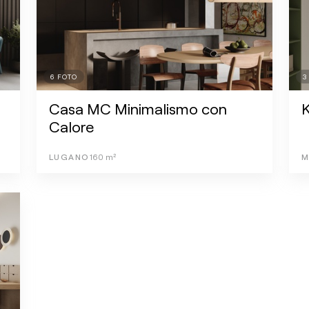
6
FOTO
3
Casa MC Minimalismo con
K
Calore
LUGANO
160
m²
M