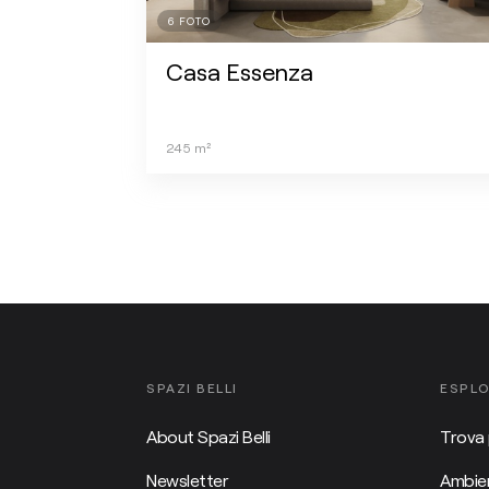
6
FOTO
Casa Essenza
245
m²
SPAZI BELLI
ESPL
About Spazi Belli
Trova 
Newsletter
Ambien