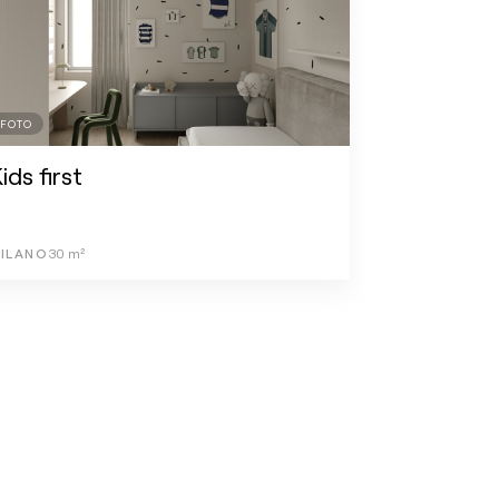
FOTO
ids first
ILANO
30
m²