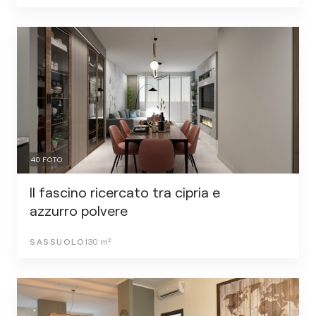
40
FOTO
Il fascino ricercato tra cipria e
azzurro polvere
SASSUOLO
130
m²