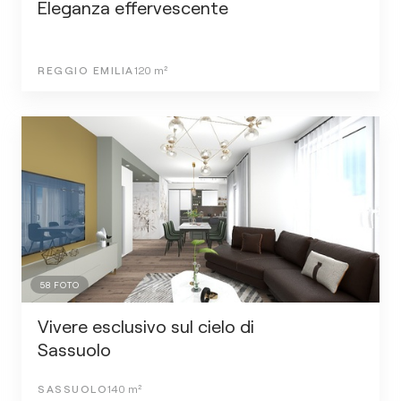
Eleganza effervescente
REGGIO EMILIA
120
m²
58
FOTO
Vivere esclusivo sul cielo di
Sassuolo
SASSUOLO
140
m²