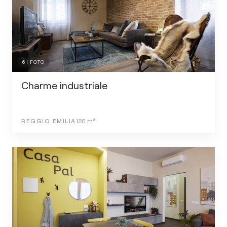
61
FOTO
Charme industriale
REGGIO EMILIA
120
m²