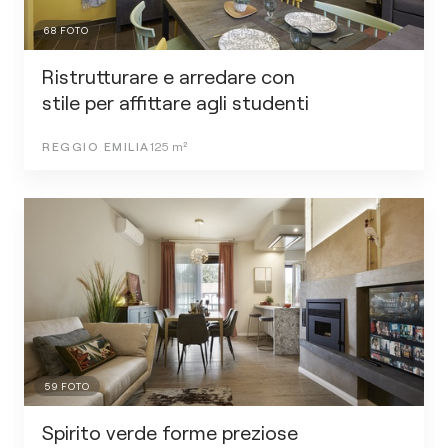
68
FOTO
Ristrutturare e arredare con
stile per affittare agli studenti
REGGIO EMILIA
125
m²
59
FOTO
Spirito verde forme preziose