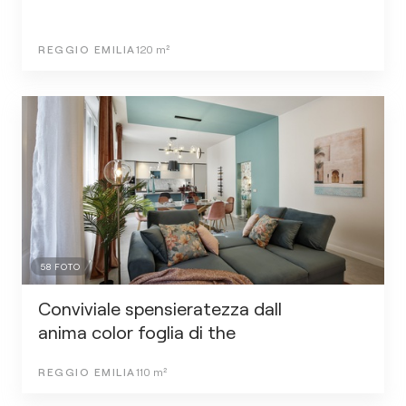
REGGIO EMILIA
120
m²
58
FOTO
Conviviale spensieratezza dall
anima color foglia di the
REGGIO EMILIA
110
m²