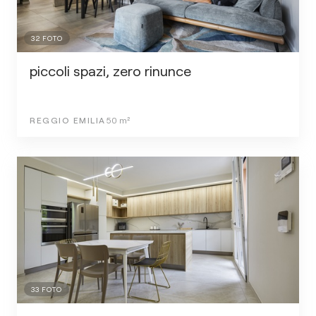
32
FOTO
piccoli spazi, zero rinunce
REGGIO EMILIA
50
m²
33
FOTO