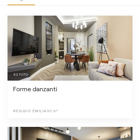
62
FOTO
Forme danzanti
REGGIO EMILIA
90
m²