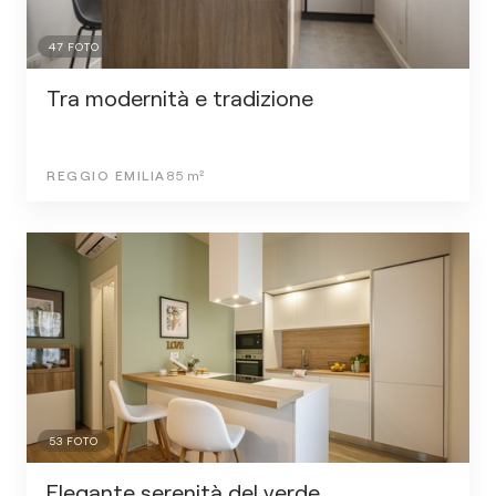
47
FOTO
Tra modernità e tradizione
REGGIO EMILIA
85
m²
53
FOTO
Elegante serenità del verde