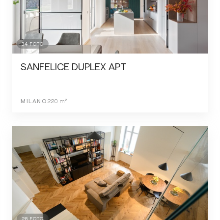
34
FOTO
SANFELICE DUPLEX APT
MILANO
220
m²
28
FOTO