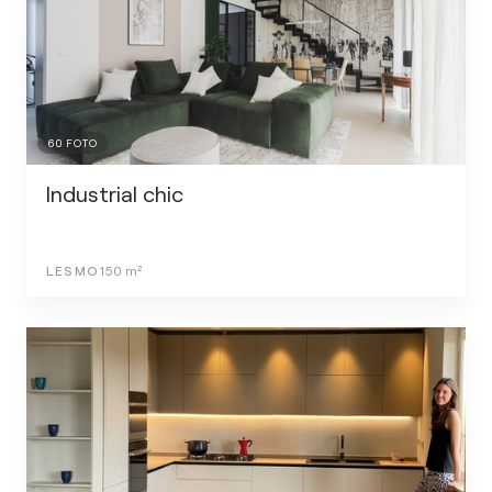
60
FOTO
Industrial chic
LESMO
150
m²