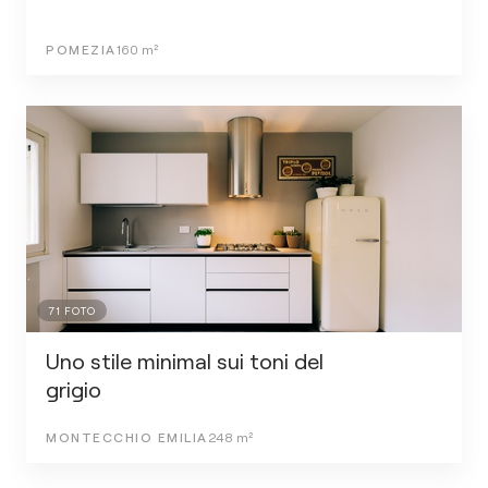
POMEZIA
160
m²
71
FOTO
Uno stile minimal sui toni del
grigio
MONTECCHIO EMILIA
248
m²