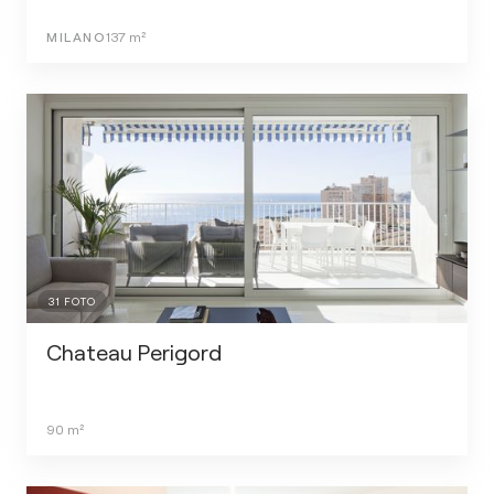
MILANO
137
m²
31
FOTO
Chateau Perigord
90
m²