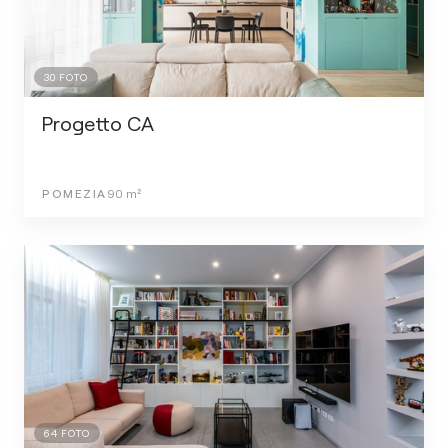
30
FOTO
Progetto CA
POMEZIA
90
m²
64
FOTO