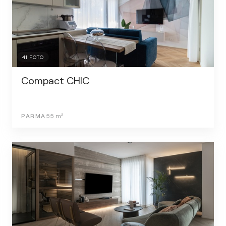
41
FOTO
Compact CHIC
PARMA
55
m²