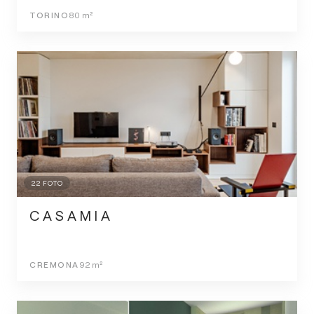
TORINO
80
m²
22
FOTO
C A S A M I A
CREMONA
92
m²