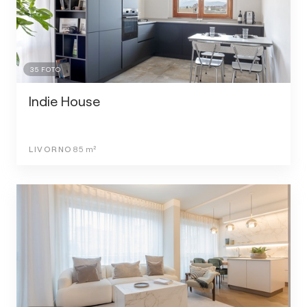
35
FOTO
Indie House
LIVORNO
85
m²