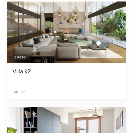
10
FOTO
Villa k2
840
m²