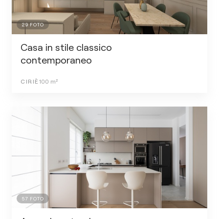
29
FOTO
Casa in stile classico
contemporaneo
CIRIÈ
100
m²
57
FOTO