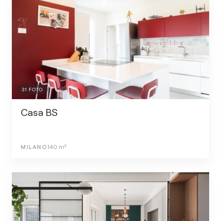
31
FOTO
Casa BS
MILANO
140
m²