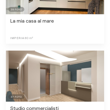
39
FOTO
La mia casa al mare
IMPERIA
80
m²
37
FOTO
Studio commercialisti