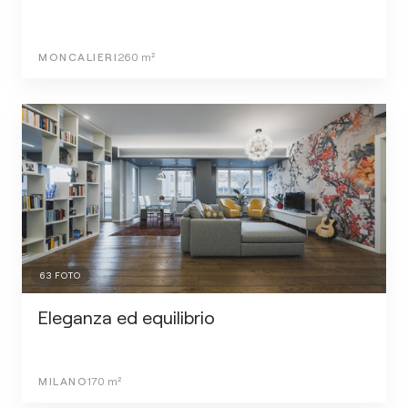
MONCALIERI
260
m²
63
FOTO
Eleganza ed equilibrio
MILANO
170
m²