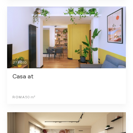
27
FOTO
Casa at
ROMA
50
m²