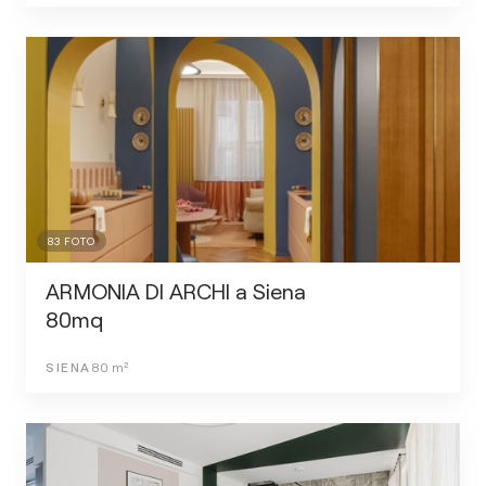
83
FOTO
ARMONIA DI ARCHI a Siena
80mq
SIENA
80
m²