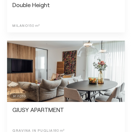
Double Height
MILANO
150
m²
91
FOTO
GIUSY APARTMENT
GRAVINA IN PUGLIA
180
m²