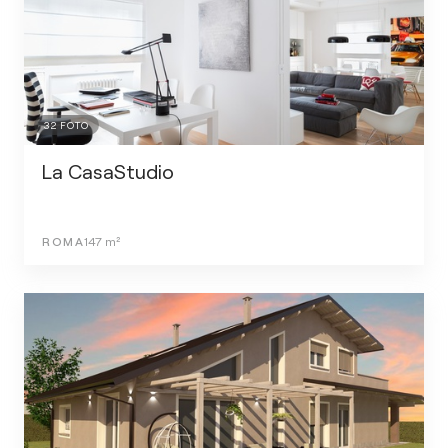
32
FOTO
La CasaStudio
ROMA
147
m²