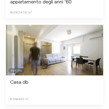
appartamento degli anni '60
MONZA
132
m²
24
FOTO
Casa db
ROMA
85
m²