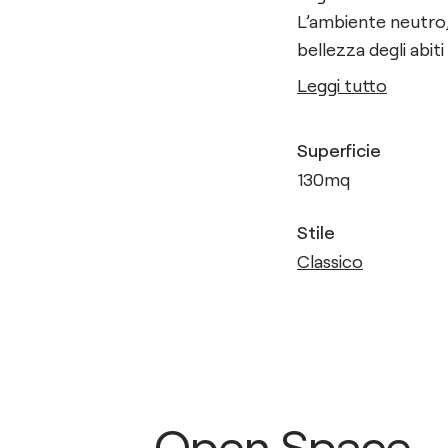
L’ambiente neutro, 
bellezza degli abit
Leggi tutto
Superficie
130
mq
Stile
Classico
Open Space