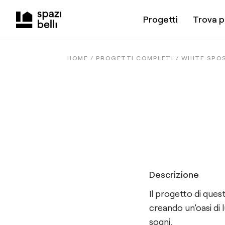
Progetti
Trova p
HOME /
PROGETTI COMPLETI
/
WHITE SPO
Descrizione
Il progetto di quest
creando un’oasi di 
sogni.