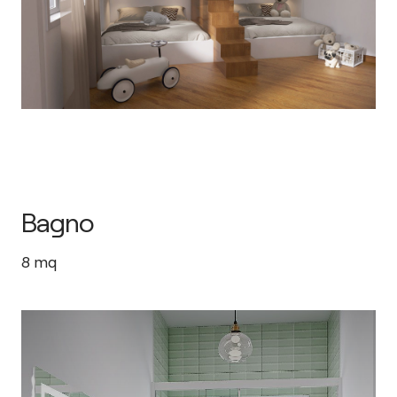
Bagno
8
mq