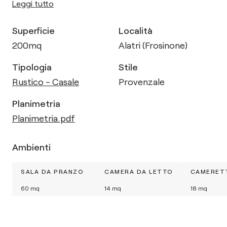
Leggi tutto
Superficie
Località
200
mq
Alatri (Frosinone)
Tipologia
Stile
Rustico - Casale
Provenzale
Planimetria
Planimetria.pdf
Ambienti
SALA DA PRANZO
CAMERA DA LETTO
CAMERETT
60
mq
14
mq
18
mq