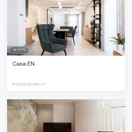
18
FOTO
Casa EN
POZZUOLI
190
m²