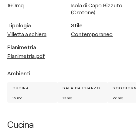
160
mq
Isola di Capo Rizzuto
(Crotone)
Tipologia
Stile
Villetta a schiera
Contemporaneo
Planimetria
Planimetria.pdf
Ambienti
CUCINA
SALA DA PRANZO
SOGGIOR
15
mq
13
mq
22
mq
Cucina