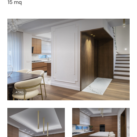
15
mq
4
TAG