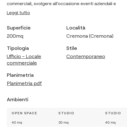
commerciali, svolgere all’occasione eventi aziendali e
Leggi tutto
Superficie
Località
200
mq
Cremona (Cremona)
Tipologia
Stile
Ufficio - Locale
Contemporaneo
commerciale
Planimetria
Planimetria.pdf
Ambienti
OPEN SPACE
STUDIO
STUDIO
40
mq
30
mq
40
mq