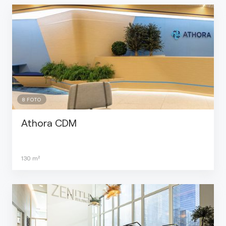
8
FOTO
Athora CDM
130
m²