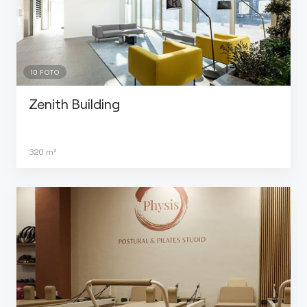
10
FOTO
Zenith Building
320
m²