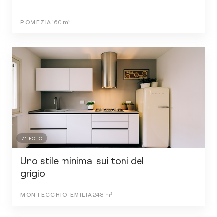
POMEZIA
160
m²
71
FOTO
Uno stile minimal sui toni del
grigio
MONTECCHIO EMILIA
248
m²