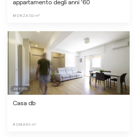
appartamento degli anni '60
MONZA
132
m²
24
FOTO
Casa db
ROMA
85
m²