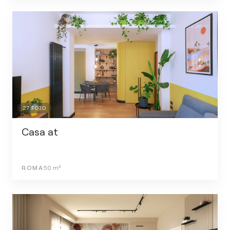
27
FOTO
Casa at
ROMA
50
m²