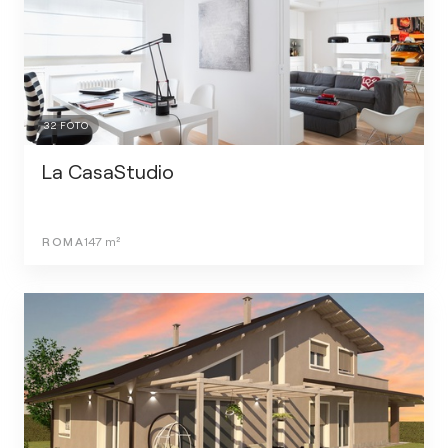
32
FOTO
La CasaStudio
ROMA
147
m²