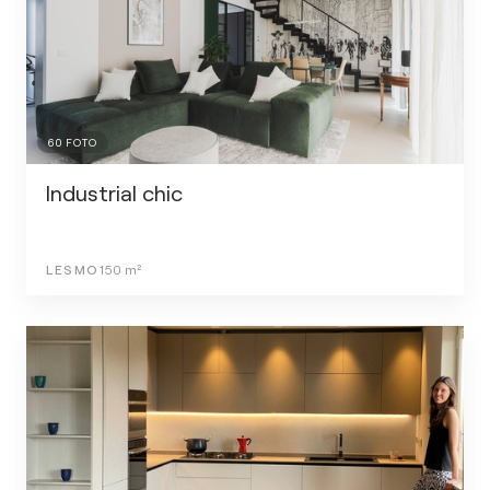
60
FOTO
Industrial chic
LESMO
150
m²