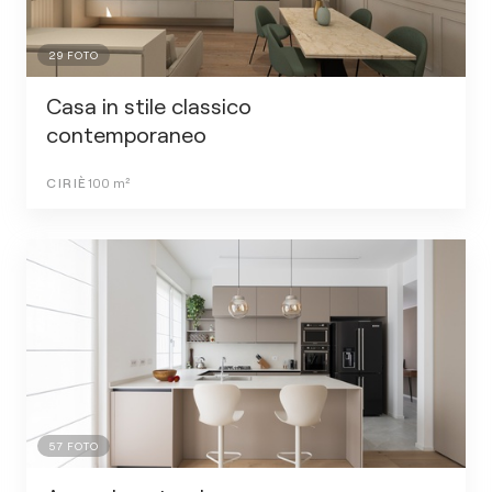
29
FOTO
Casa in stile classico
contemporaneo
CIRIÈ
100
m²
57
FOTO