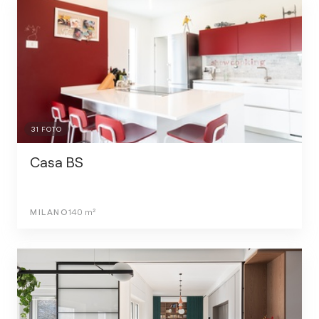
31
FOTO
Casa BS
MILANO
140
m²