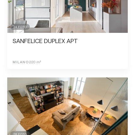
34
FOTO
SANFELICE DUPLEX APT
MILANO
220
m²
28
FOTO