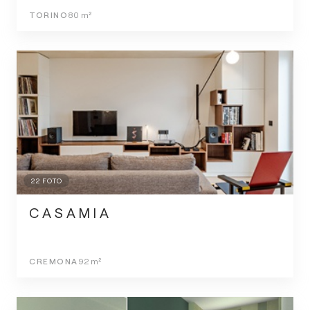
TORINO
80
m²
22
FOTO
C A S A M I A
CREMONA
92
m²