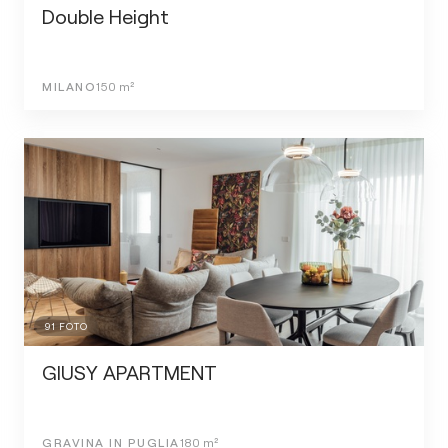
Double Height
MILANO
150
m²
91
FOTO
GIUSY APARTMENT
GRAVINA IN PUGLIA
180
m²