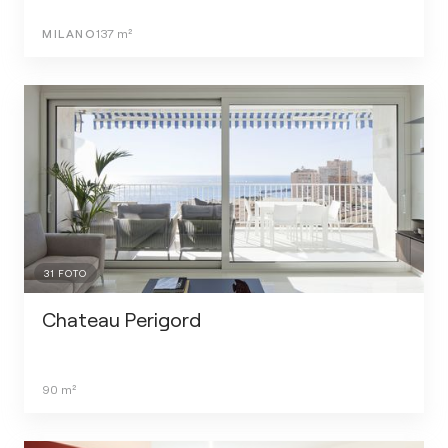
MILANO
137
m²
31
FOTO
Chateau Perigord
90
m²