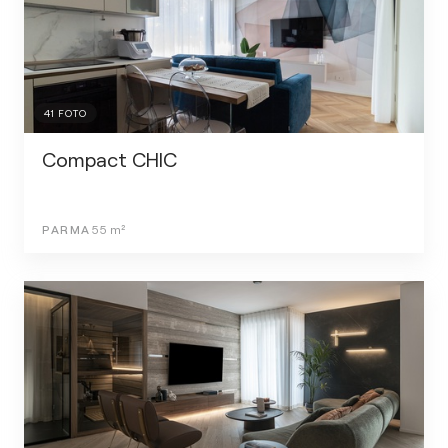
41
FOTO
Compact CHIC
PARMA
55
m²