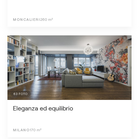
MONCALIERI
260
m²
63
FOTO
Eleganza ed equilibrio
MILANO
170
m²