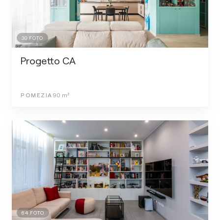
30
FOTO
Progetto CA
POMEZIA
90
m²
64
FOTO