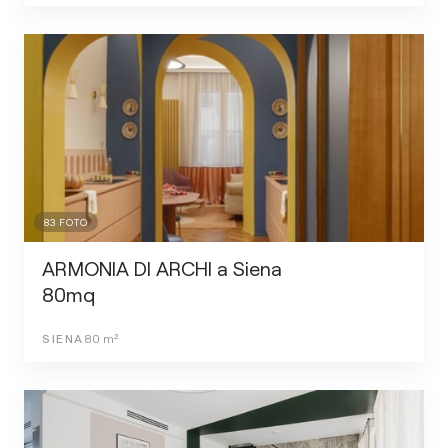
83
FOTO
ARMONIA DI ARCHI a Siena
80mq
SIENA
80
m²