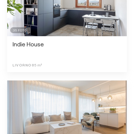
35
FOTO
Indie House
LIVORNO
85
m²