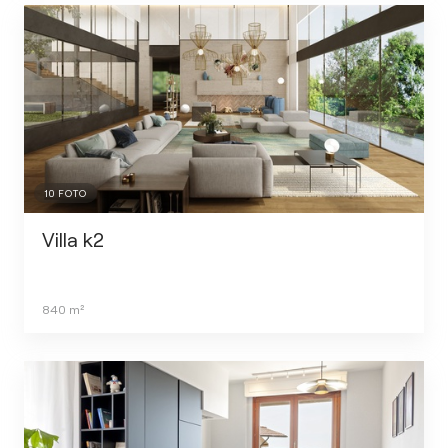
10
FOTO
Villa k2
840
m²