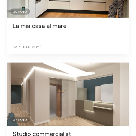
39
FOTO
La mia casa al mare
IMPERIA
80
m²
37
FOTO
Studio commercialisti