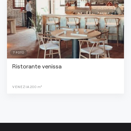
7
FOTO
Ristorante venissa
VENEZIA
200
m²