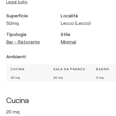
Leggi tutto
Superficie
Località
50
mq
Lecco (Lecco)
Tipologia
Stile
Bar - Ristorante
Minimal
Ambienti
CUCINA
SALA DA PRANZO
BAGNO
20
mq
20
mq
5
mq
Cucina
20
mq