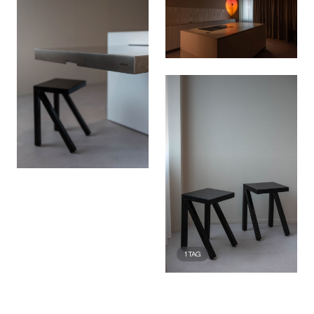
1
TAG