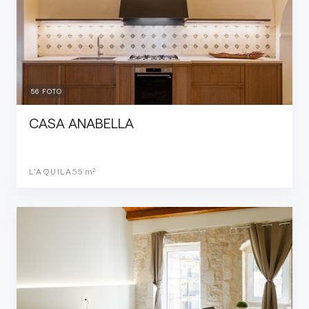
56
FOTO
CASA ANABELLA
L'AQUILA
55
m²