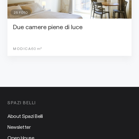
25
FOTO
Due camere piene di luce
MODICA
60
m²
SPAZI BELLI
About Spazi Belli
Newsletter
Open House