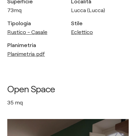
Superficie
Località
73
mq
Lucca (Lucca)
Tipologia
Stile
Rustico - Casale
Eclettico
Planimetria
Planimetria.pdf
Open Space
35
mq