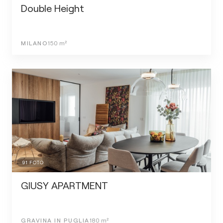
Double Height
MILANO
150
m²
91
FOTO
GIUSY APARTMENT
GRAVINA IN PUGLIA
180
m²