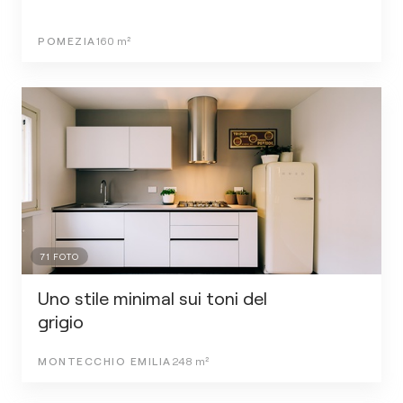
POMEZIA
160
m²
71
FOTO
Uno stile minimal sui toni del
grigio
MONTECCHIO EMILIA
248
m²