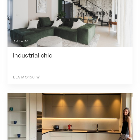
60
FOTO
Industrial chic
LESMO
150
m²