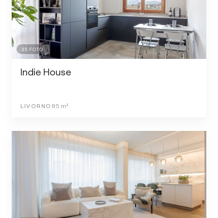
35
FOTO
Indie House
LIVORNO
85
m²