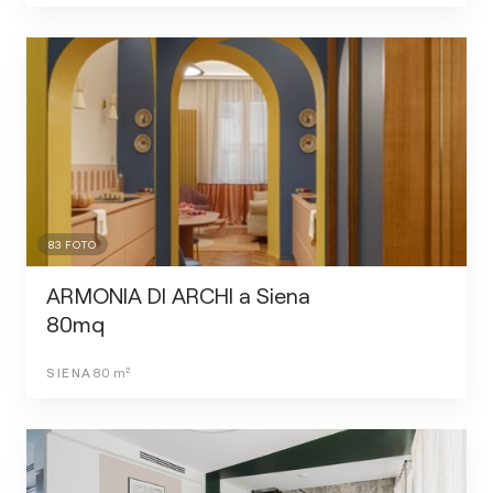
83
FOTO
ARMONIA DI ARCHI a Siena
80mq
SIENA
80
m²