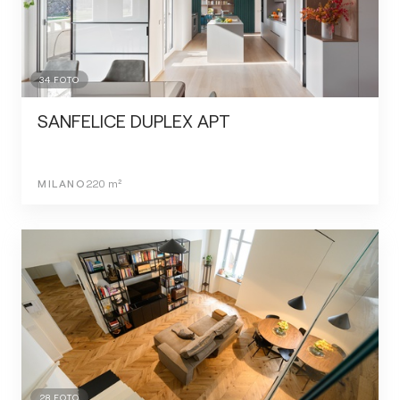
34
FOTO
SANFELICE DUPLEX APT
MILANO
220
m²
28
FOTO