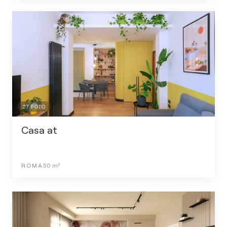
27
FOTO
Casa at
ROMA
50
m²