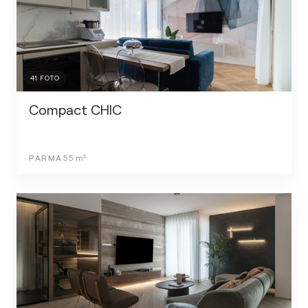
41
FOTO
Compact CHIC
PARMA
55
m²