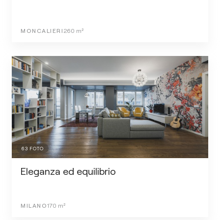
MONCALIERI
260
m²
63
FOTO
Eleganza ed equilibrio
MILANO
170
m²