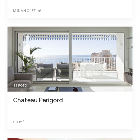
MILANO
137
m²
31
FOTO
Chateau Perigord
90
m²