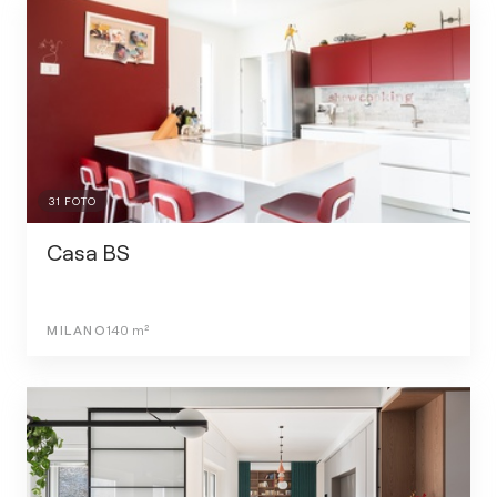
31
FOTO
Casa BS
MILANO
140
m²