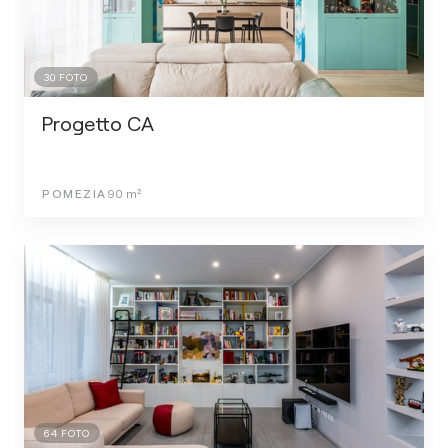
30
FOTO
Progetto CA
POMEZIA
90
m²
64
FOTO