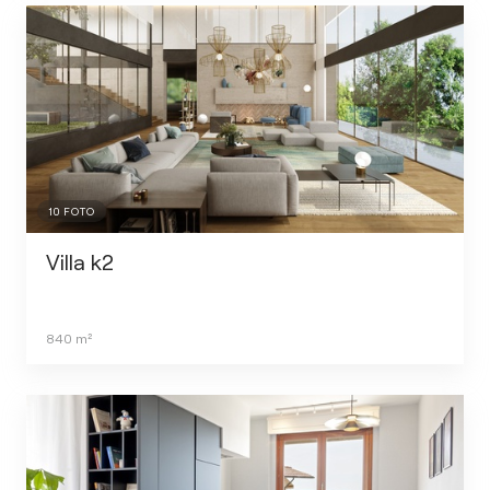
10
FOTO
Villa k2
840
m²