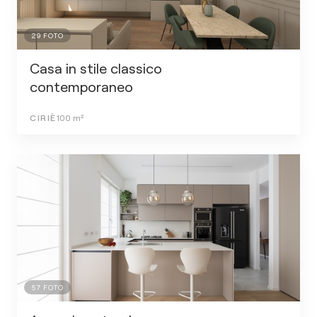
29
FOTO
Casa in stile classico
contemporaneo
CIRIÈ
100
m²
57
FOTO