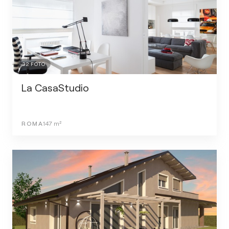
32
FOTO
La CasaStudio
ROMA
147
m²