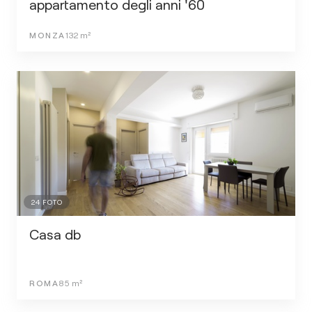
appartamento degli anni '60
MONZA
132
m²
24
FOTO
Casa db
ROMA
85
m²