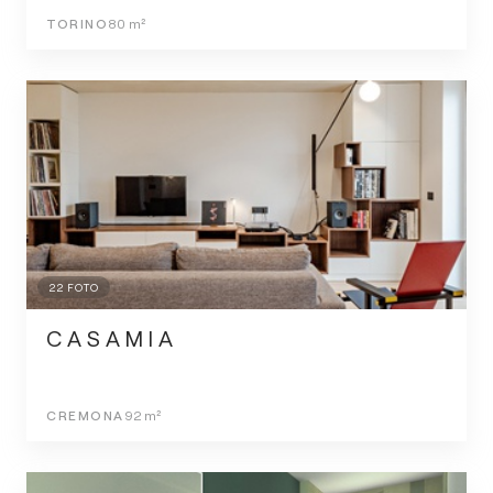
TORINO
80
m²
22
FOTO
C A S A M I A
CREMONA
92
m²