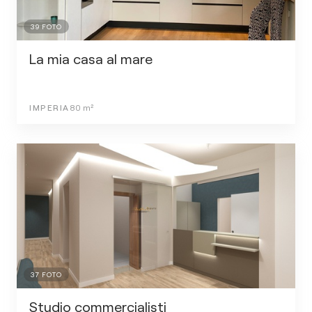
39
FOTO
La mia casa al mare
IMPERIA
80
m²
37
FOTO
Studio commercialisti