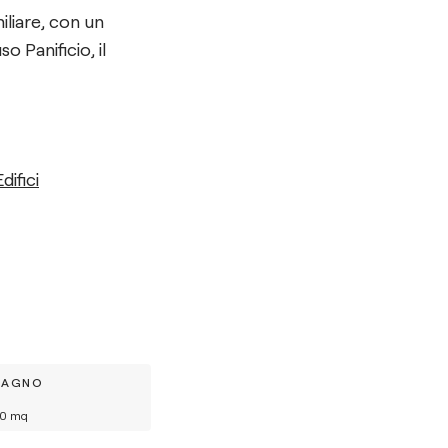
miliare, con un
o Panificio, il
difici
BAGNO
0
mq