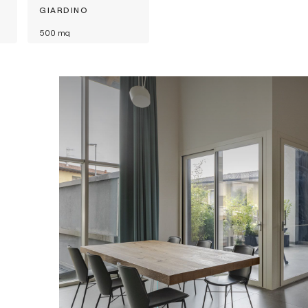
GIARDINO
500
mq