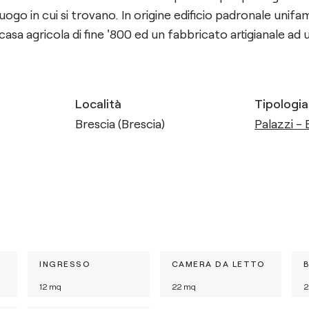
luogo in cui si trovano. In origine edificio padronale unifa
 casa agricola di fine '800 ed un fabbricato artigianale ad us
Località
Tipologia
Brescia (Brescia)
Palazzi - E
INGRESSO
CAMERA DA LETTO
12
mq
22
mq
2