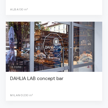
ALBA
130
m²
15
FOTO
DAHLIA LAB concept bar
MILANO
230
m²