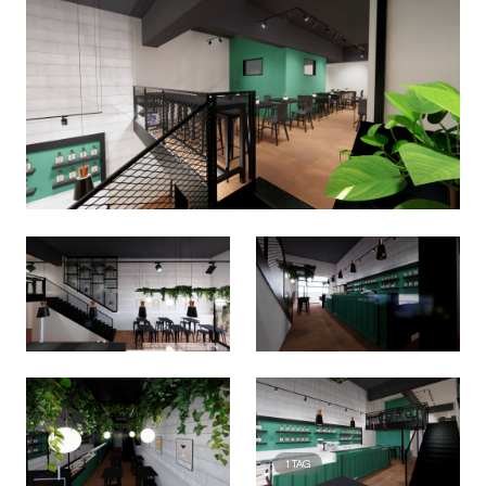
1
TAG