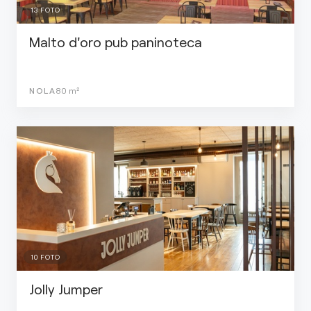
13
FOTO
Malto d'oro pub paninoteca
NOLA
80
m²
10
FOTO
Jolly Jumper