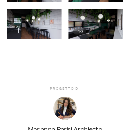
1
TAG
PROGETTO DI
Marianna Parisi Archietto