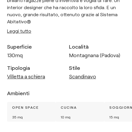
brillanti ragazze piene d'inventiva e voglia di fare. Un
interior designer che ha raccolto la loro sfida. E un
nuovo, grande risultato, ottenuto grazie al Sistema
Abitativo®
Leggi tutto
Superficie
Località
130
mq
Montagnana (Padova)
Tipologia
Stile
Villetta a schiera
Scandinavo
Ambienti
OPEN SPACE
CUCINA
SOGGIOR
35
mq
10
mq
15
mq