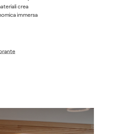
ateriali crea
ronomica immersa
torante