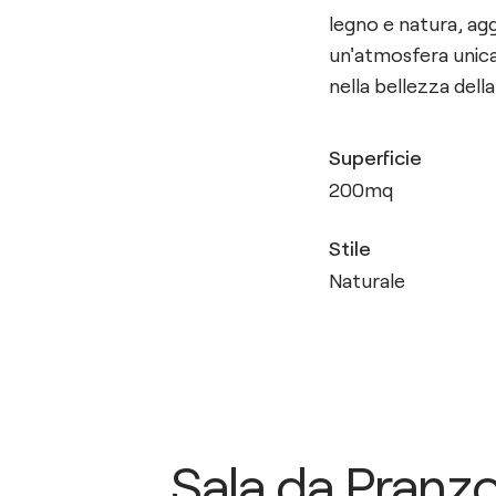
legno e natura, agg
un'atmosfera unica
nella bellezza dell
Superficie
200
mq
Stile
Naturale
Sala da Pranz