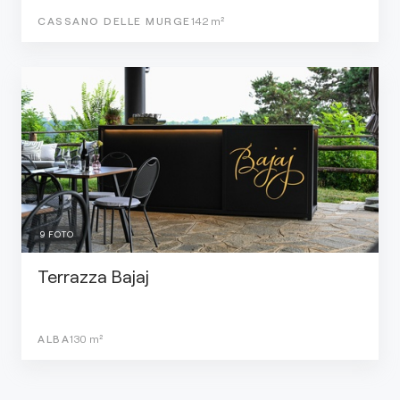
CASSANO DELLE MURGE
142
m²
9
FOTO
Terrazza Bajaj
ALBA
130
m²