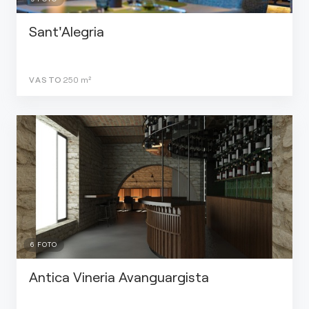
Sant'Alegria
VASTO
250
m²
6
FOTO
Antica Vineria Avanguargista