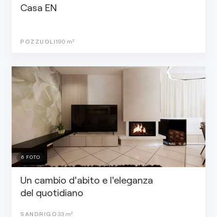
Casa EN
POZZUOLI
190
m²
6
FOTO
Un cambio d'abito e l'eleganza
del quotidiano
SANDRIGO
33
m²