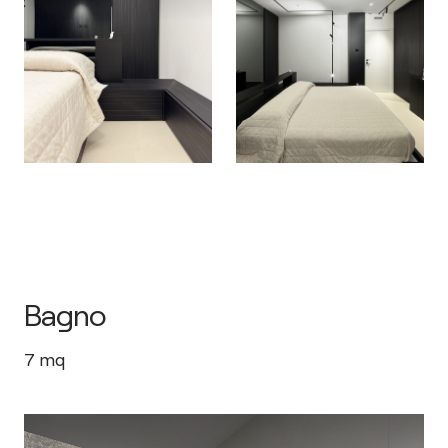
Bagno
7
mq