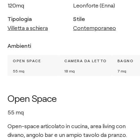
120
mq
Leonforte (Enna)
Tipologia
Stile
Villetta a schiera
Contemporaneo
Ambienti
OPEN SPACE
CAMERA DA LETTO
BAGNO
55
mq
18
mq
7
mq
Open Space
55
mq
Open-space articolato in cucina, area living con
divano, angolo bar e un ampio tavolo da pranzo.