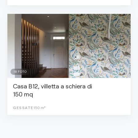
18
FOTO
Casa B12, villetta a schiera di
150 mq
GESSATE
150
m²