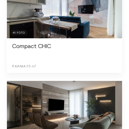
41
FOTO
Compact CHIC
PARMA
55
m²