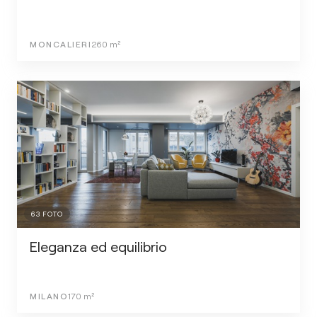
MONCALIERI
260
m²
63
FOTO
Eleganza ed equilibrio
MILANO
170
m²