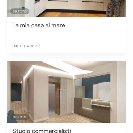
39
FOTO
La mia casa al mare
IMPERIA
80
m²
37
FOTO
Studio commercialisti