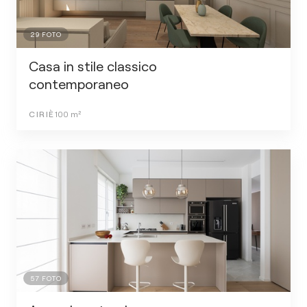
29
FOTO
Casa in stile classico
contemporaneo
CIRIÈ
100
m²
57
FOTO