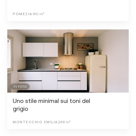
POMEZIA
160
m²
71
FOTO
Uno stile minimal sui toni del
grigio
MONTECCHIO EMILIA
248
m²