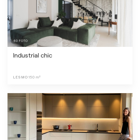
60
FOTO
Industrial chic
LESMO
150
m²