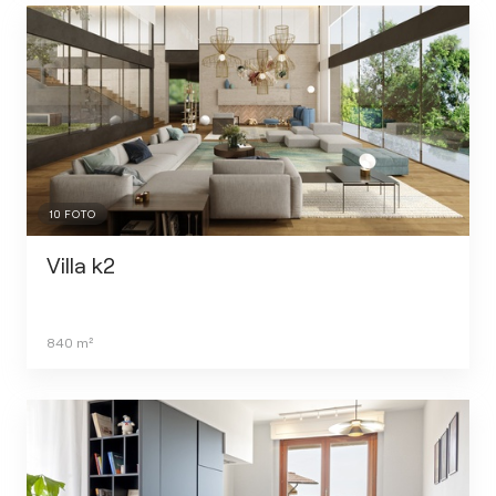
10
FOTO
Villa k2
840
m²