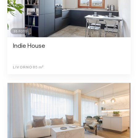
35
FOTO
Indie House
LIVORNO
85
m²