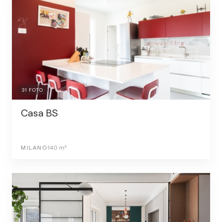
31
FOTO
Casa BS
MILANO
140
m²