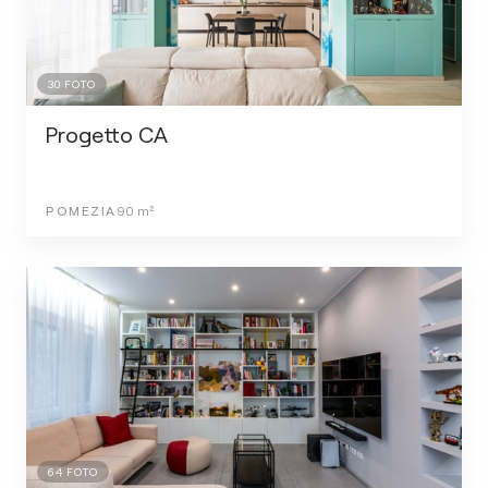
30
FOTO
Progetto CA
POMEZIA
90
m²
64
FOTO