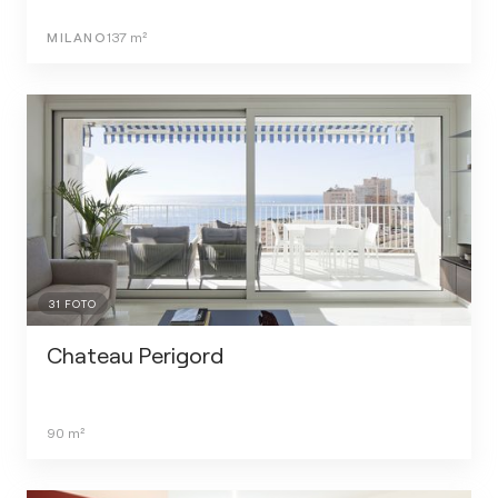
MILANO
137
m²
31
FOTO
Chateau Perigord
90
m²