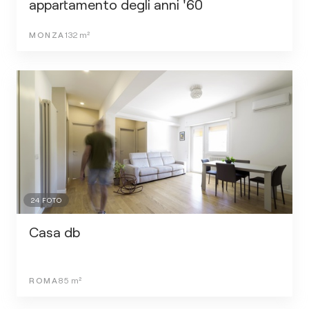
appartamento degli anni '60
MONZA
132
m²
24
FOTO
Casa db
ROMA
85
m²