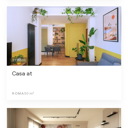
27
FOTO
Casa at
ROMA
50
m²