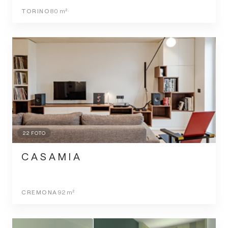
TORINO
80
m²
22
FOTO
C A S A M I A
CREMONA
92
m²