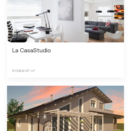
32
FOTO
La CasaStudio
ROMA
147
m²