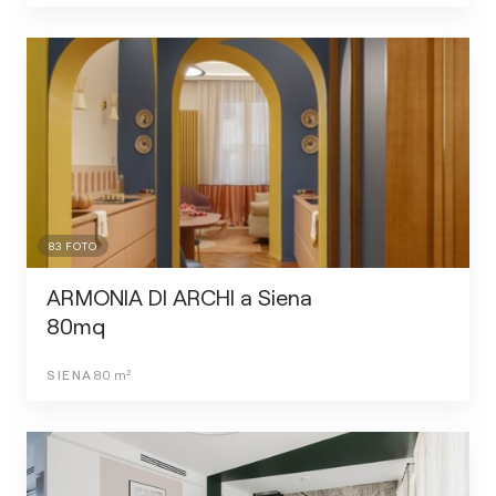
83
FOTO
ARMONIA DI ARCHI a Siena
80mq
SIENA
80
m²