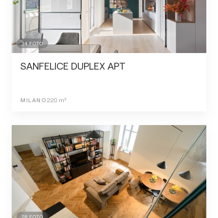
34
FOTO
SANFELICE DUPLEX APT
MILANO
220
m²
28
FOTO