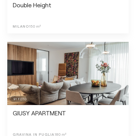
Double Height
MILANO
150
m²
91
FOTO
GIUSY APARTMENT
GRAVINA IN PUGLIA
180
m²