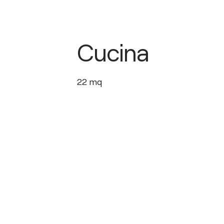
Cucina
22
mq