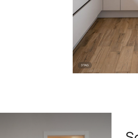
3
TAG
S