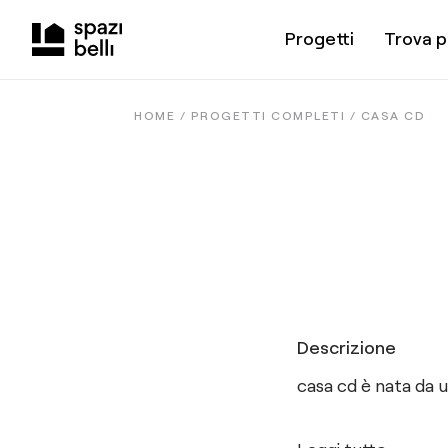
Progetti
Trova p
HOME /
PROGETTI COMPLETI
/
CASA CD
Descrizione
casa cd è nata da 