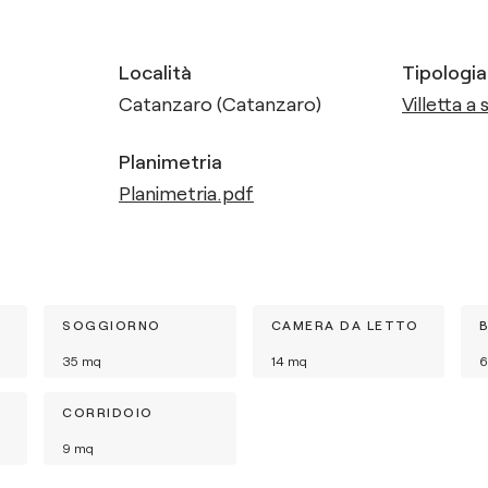
Località
Tipologia
Catanzaro (Catanzaro)
Villetta a 
Planimetria
Planimetria.pdf
SOGGIORNO
CAMERA DA LETTO
35
mq
14
mq
6
CORRIDOIO
9
mq