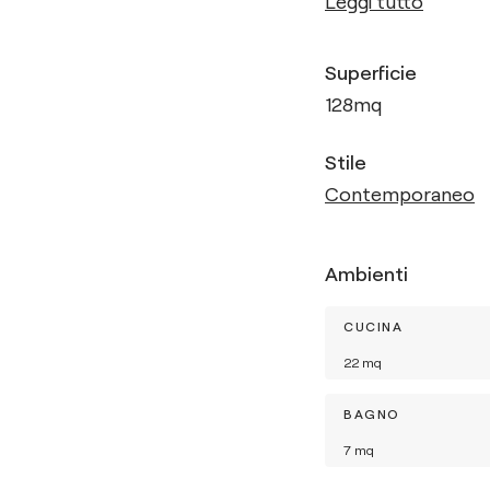
Leggi tutto
Superficie
128
mq
Stile
Contemporaneo
Ambienti
CUCINA
22
mq
BAGNO
7
mq