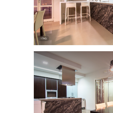
1
TAG