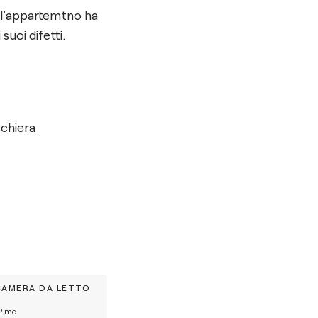
a l'appartemtno ha
uoi difetti.
schiera
CAMERA DA LETTO
2
mq