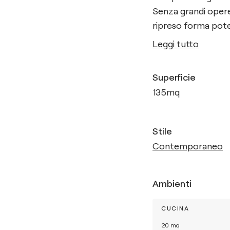
Senza grandi opere 
ripreso forma poten
Leggi tutto
Superficie
135
mq
Stile
Contemporaneo
Ambienti
CUCINA
20
mq