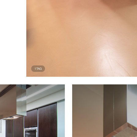
1
TAG