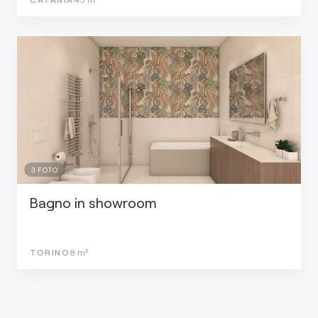
3
FOTO
Bagno in showroom
TORINO
8
m²