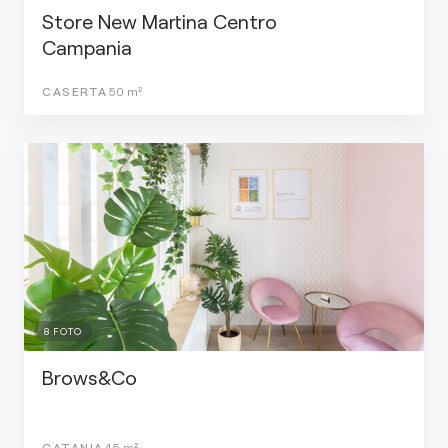
Store New Martina Centro
Campania
CASERTA
50
m²
8
FOTO
Brows&Co
CATANIA
45
m²