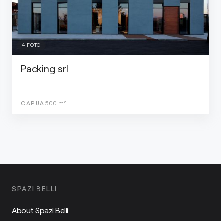
4
FOTO
Packing srl
CAPUA
500
m²
SPAZI BELLI
About Spazi Belli