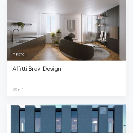
7
FOTO
Affitti Brevi Design
80
m²