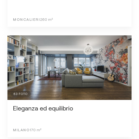
MONCALIERI
260
m²
63
FOTO
Eleganza ed equilibrio
MILANO
170
m²