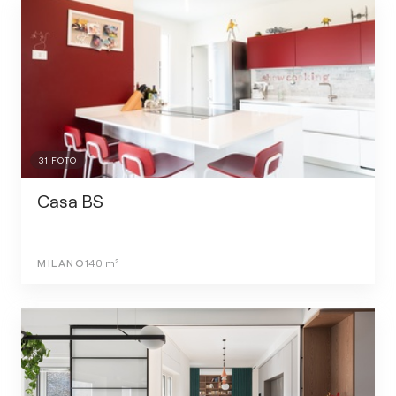
31
FOTO
Casa BS
MILANO
140
m²