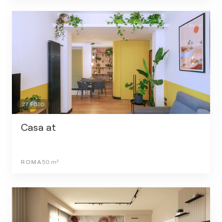
27
FOTO
Casa at
ROMA
50
m²