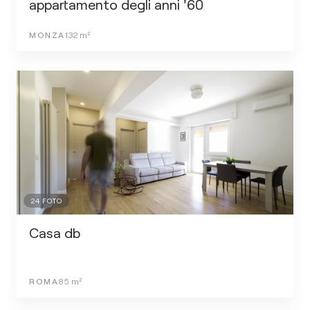
appartamento degli anni '60
MONZA
132
m²
24
FOTO
Casa db
ROMA
85
m²