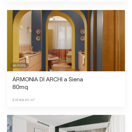
83
FOTO
ARMONIA DI ARCHI a Siena
80mq
SIENA
80
m²