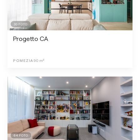
30
FOTO
Progetto CA
POMEZIA
90
m²
64
FOTO