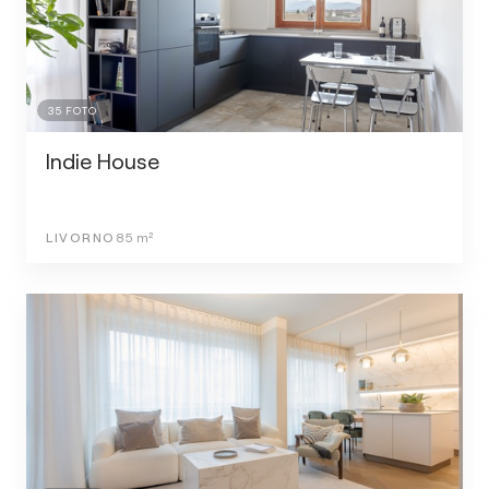
35
FOTO
Indie House
LIVORNO
85
m²