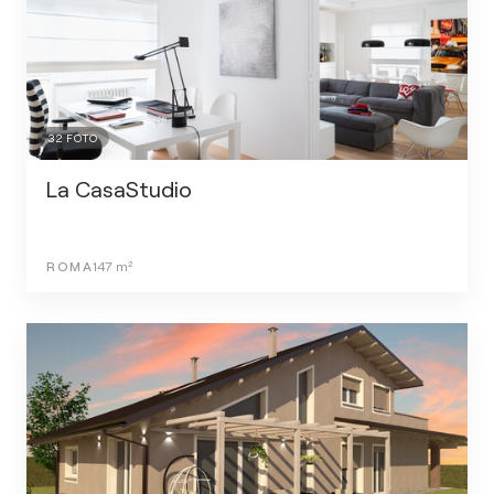
32
FOTO
La CasaStudio
ROMA
147
m²