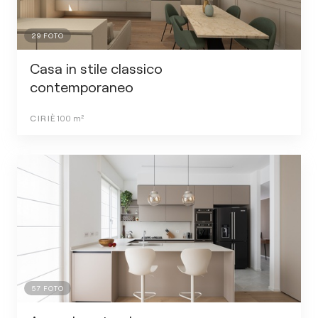
29
FOTO
Casa in stile classico
contemporaneo
CIRIÈ
100
m²
57
FOTO