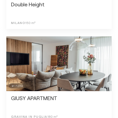
Double Height
MILANO
150
m²
91
FOTO
GIUSY APARTMENT
GRAVINA IN PUGLIA
180
m²