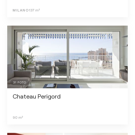
MILANO
137
m²
31
FOTO
Chateau Perigord
90
m²