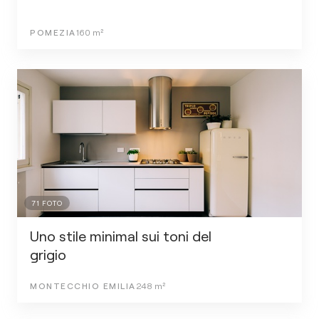
POMEZIA
160
m²
71
FOTO
Uno stile minimal sui toni del
grigio
MONTECCHIO EMILIA
248
m²