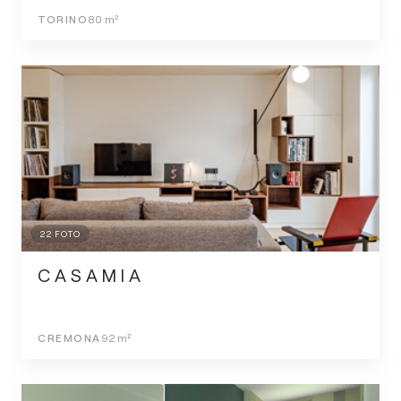
TORINO
80
m²
22
FOTO
C A S A M I A
CREMONA
92
m²