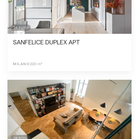
34
FOTO
SANFELICE DUPLEX APT
MILANO
220
m²
28
FOTO