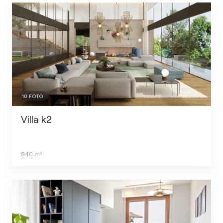
10
FOTO
Villa k2
840
m²