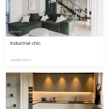
60
FOTO
Industrial chic
LESMO
150
m²