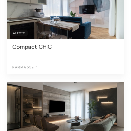
41
FOTO
Compact CHIC
PARMA
55
m²