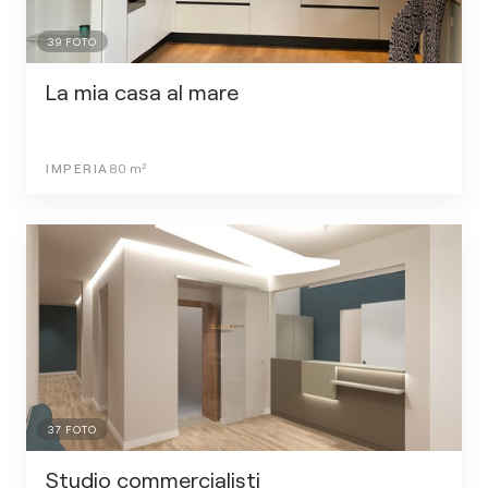
39
FOTO
La mia casa al mare
IMPERIA
80
m²
37
FOTO
Studio commercialisti