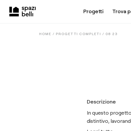
Progetti
Trova p
HOME /
PROGETTI COMPLETI
/
08 23
Descrizione
In questo progetto
distintivo, lavorand