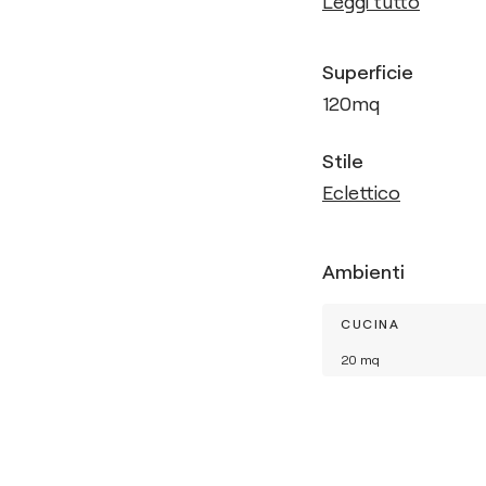
Leggi tutto
Superficie
120
mq
Stile
Eclettico
Ambienti
CUCINA
20
mq