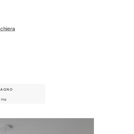
schiera
BAGNO
mq