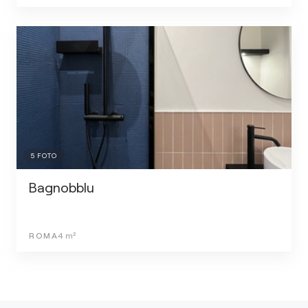
5
FOTO
Bagnobblu
ROMA
4
m²