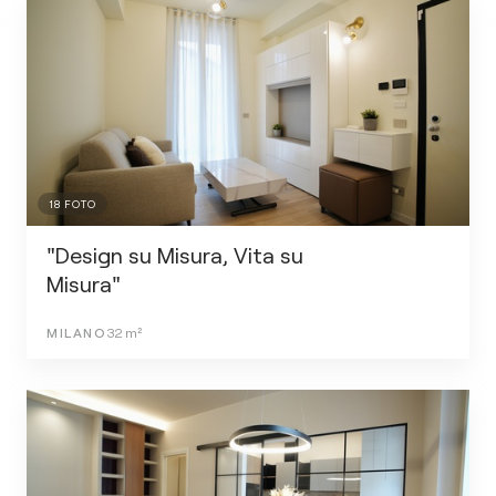
18
FOTO
"Design su Misura, Vita su
Misura"
MILANO
32
m²