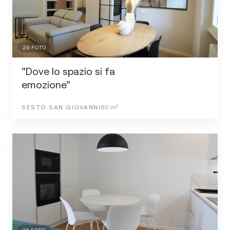
29
FOTO
"Dove lo spazio si fa
emozione"
SESTO SAN GIOVANNI
60
m²
39
FOTO