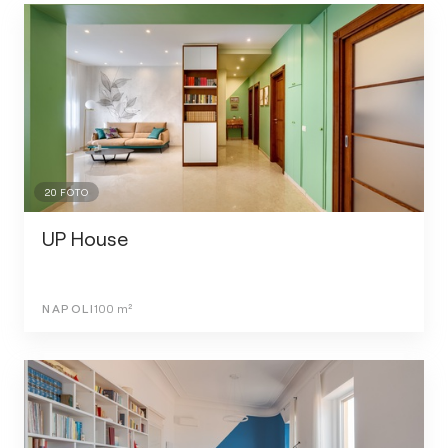
20
FOTO
UP House
NAPOLI
100
m²