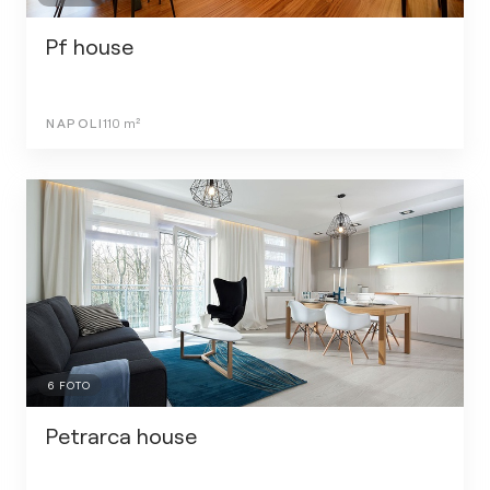
Pf house
NAPOLI
110
m²
6
FOTO
Petrarca house