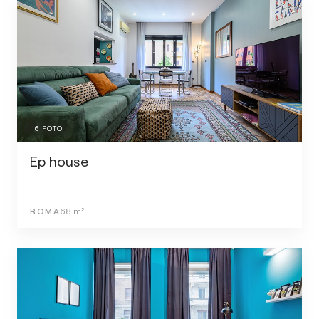
16
FOTO
Ep house
ROMA
68
m²