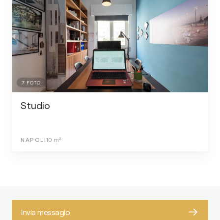
7
FOTO
Studio
NAPOLI
10
m²
Invia messagio