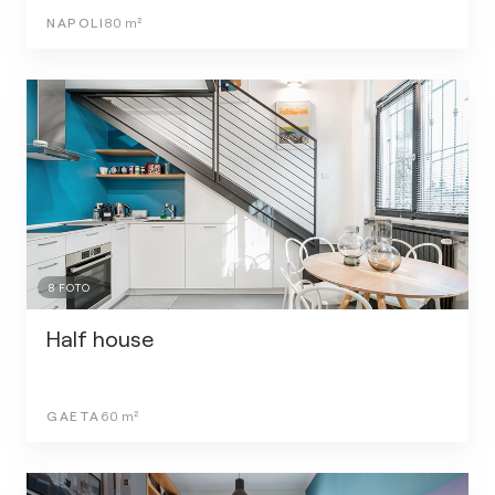
NAPOLI
80
m²
8
FOTO
Half house
GAETA
60
m²