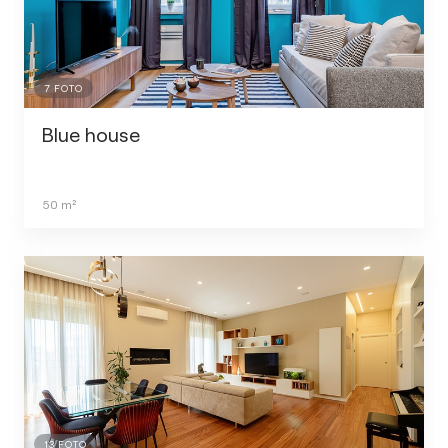
7
FOTO
Blue house
50
m²
13
FOTO