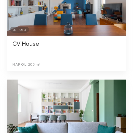
38
FOTO
CV House
NAPOLI
200
m²