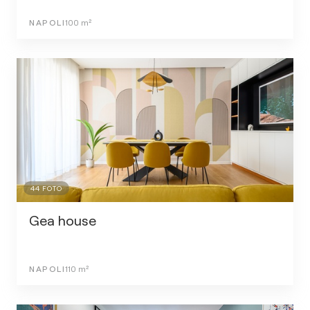
NAPOLI
100
m²
44
FOTO
Gea house
NAPOLI
110
m²