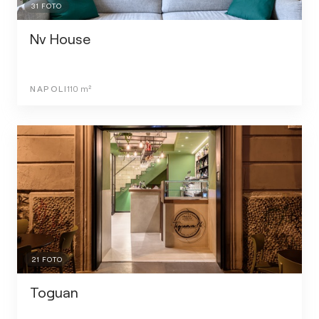
31
FOTO
Nv House
NAPOLI
110
m²
21
FOTO
Toguan