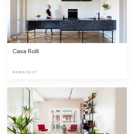
16
FOTO
Casa Rolli
ROMA
130
m²