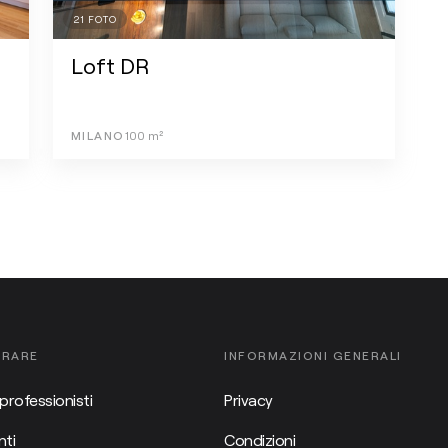
21
FOTO
Loft DR
MILANO
100
m²
ORARE
INFORMAZIONI GENERALI
professionisti
Privacy
ti
Condizioni