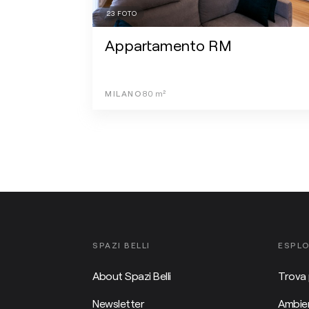
23
FOTO
Appartamento RM
MILANO
80
m²
SPAZI BELLI
ESPL
About Spazi Belli
Trova 
Newsletter
Ambien