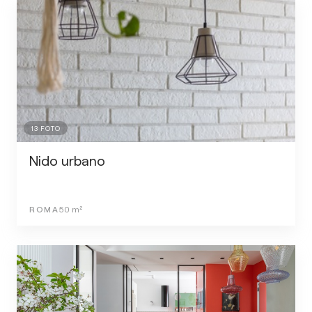
13
FOTO
Nido urbano
ROMA
50
m²