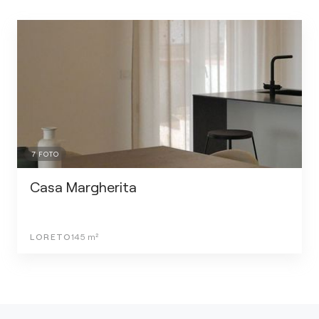
7
FOTO
Casa Margherita
LORETO
145
m²