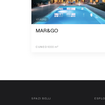
17
FOTO
MAR&GO
CUNEO
1000
m²
SPAZI BELLI
ESPL