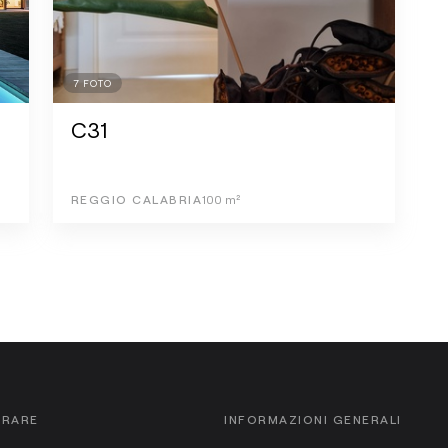
7
FOTO
C31
REGGIO CALABRIA
100
m²
ORARE
INFORMAZIONI GENERALI