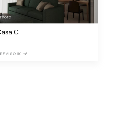
3
FOTO
Casa C
REVISO
110
m²