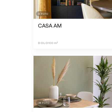
6
FOTO
CASA AM
DOLO
100
m²
16
FOTO