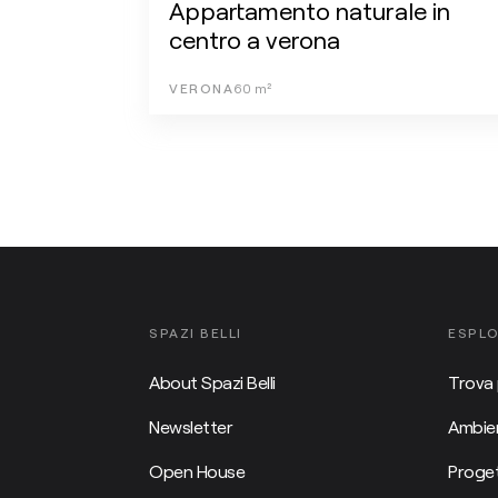
Appartamento naturale in
centro a verona
VERONA
60
m²
SPAZI BELLI
ESPL
About Spazi Belli
Trova 
Newsletter
Ambien
Open House
Proget