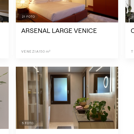
21
FOTO
2
ARSENAL LARGE VENICE
VENEZIA
150
m²
T
5
FOTO