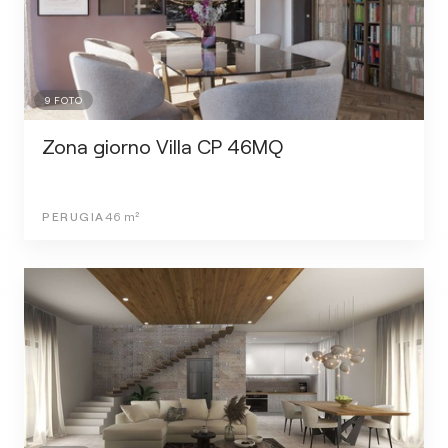
9
FOTO
Zona giorno Villa CP 46MQ
PERUGIA
46
m²