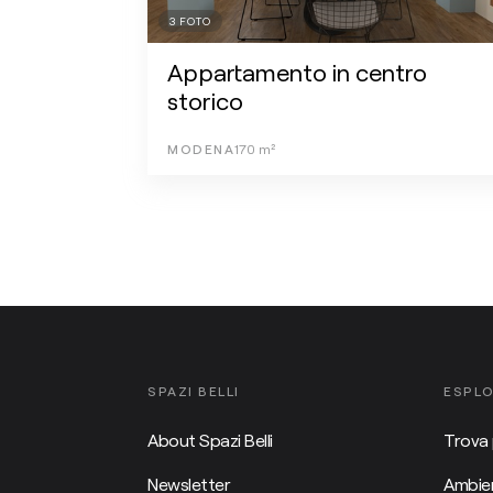
3
FOTO
Appartamento in centro
storico
MODENA
170
m²
SPAZI BELLI
ESPL
About Spazi Belli
Trova 
Newsletter
Ambien